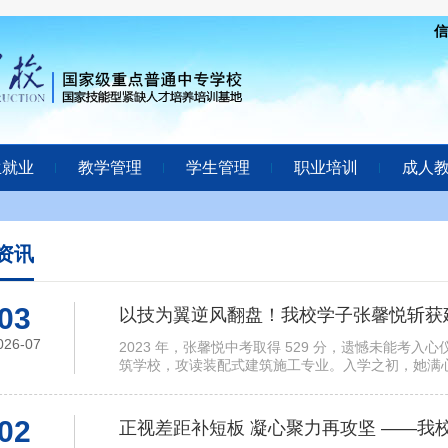
信
生就业
教学管理
学生管理
职业培训
成人
资讯
03
以技为翼逆风翻盘！我校学子张馨悦斩获
026-07
2023 年，张馨悦中考取得 529 分，遗憾未能考
筑学校，攻读装配式建筑施工专业。入学之初，她满
02