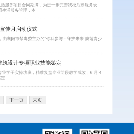
生活服务项目合同期满，为进一步完善我校后勤服务设
园生活服务管理，本
毒宣传月启动仪式
日，由襄阳市禁毒委主办的“你我参与・守护未来”防范青少
D 建筑设计专项职业技能鉴定
业学子实操功底，精准复盘专业阶段教学成效，6 月 4
鉴定
5
下一页
末页