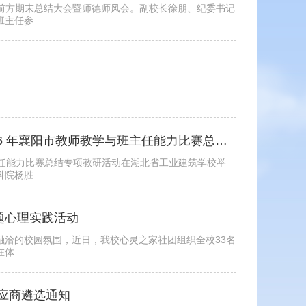
期教学前方期末总结大会暨师德师风会。副校长徐朋、纪委书记
班主任参
以赛促研强素养 聚力赋能育新人——2026 年襄阳市教师教学与班主任能力比赛总结教研活动在我校圆满举办
与班主任能力比赛总结专项教研活动在湖北省工业建筑学校举
科院杨胜
题心理实践活动
融洽的校园氛围，近日，我校心灵之家社团组织全校33名
在体
应商遴选通知