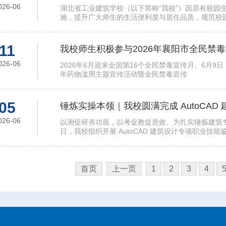
026-06
湖北省工业建筑学校（以下简称“我校”）因原有校园
施，提升广大师生的生活便利度与居住品质，规范校
11
我校师生积极参与2026年襄阳市全民禁
026-06
2026年6月迎来全国第16个全民禁毒宣传月。6月9
年药物滥用主题宣传活动暨全民禁毒宣传
05
锤炼实操本领｜我校圆满完成 AutoCA
026-06
以测促研夯功底，以考促教提质效。为扎实锤炼建筑专
日，我校组织开展 AutoCAD 建筑设计专项职业技能
首页
上一页
1
2
3
4