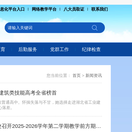
息化平台入口
网络教学平台
八大员取证
联系我们
教育
后勤服务
党群工作
纪律检查
您当前位置：
首页
>
新闻资讯
建筑类技能高考全省榜首
入心仪普通高中。怀揣失落与不甘，她选择走进湖北省工业建
心落差。
正视差距补短板 凝心聚力再攻坚 ——我校召开2025-2026学年第二学期教学前方期末总结大会暨师德师风会