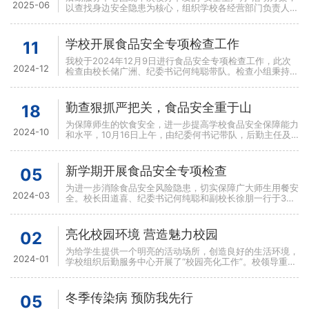
2025-06
以查找身边安全隐患为核心，组织学校各经营部门负责人，
于2025年6月5日在综合楼311会议室召开专
学校开展食品安全专项检查工作
11
我校于2024年12月9日进行食品安全专项检查工作，此次
2024-12
检查由校长储广洲、纪委书记何纯聪带队。检查小组秉持着
认真负责的态度，对食堂、水果店及商店的食品安全工作进
勤查狠抓严把关，食品安全重于山
18
为保障师生的饮食安全，进一步提高学校食品安全保障能力
2024-10
和水平，10月16日上午，由纪委何书记带队，后勤主任及
主管对学校食堂、商店进行食品安全卫生突击检查，深入到
食
新学期开展食品安全专项检查
05
为进一步消除食品安全风险隐患，切实保障广大师生用餐安
2024-03
全。校长田道喜、纪委书记何纯聪和副校长徐朋一行于3月
4日对学校食堂和商店环境卫生、食品安全等工作进行督导
检查
亮化校园环境 营造魅力校园
02
为给学生提供一个明亮的活动场所，创造良好的生活环境，
2024-01
学校组织后勤服务中心开展了“校园亮化工作”。校领导重视
研究方案 为节约成本 自行改造灯杆 守
冬季传染病 预防我先行
05