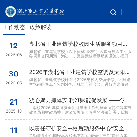
工作动态
政策解读
湖北省工业建筑学校校园生活服务项目供应商遴选通知
12
湖北省工业建筑学校（以下简称“我校”）因原有校园生活服
2026-06
务项目合同期满，为进一步完善我校后勤服务设施，提升广
大师生的生活便利度与居住品质，规范校园生活服务管理，
本
2026年湖北省工业建筑学校空调及太阳能空气能维修服务外包询比价遴选公告
30
湖北省工业建筑学校计划将2026年校内空调维修、太阳能
2026-05
空气能维修工作分别外包，现面向社会公开进行询比价遴
选，诚邀具备相应资质和履约能力的服务供应商参与报价。
一、
凝心聚力抓落实 精准赋能促发展 ——学校组织召开2026年奖补资金项目申报工作动员部署会
21
--学校2026 年奖补资金项目申报工作动员全面贯彻落实市
2025-10
教育局和财政局关于财政奖补资金管理的决策部署，我校于
2025年10月21日在综合楼第三会议室召开 20
以责任守护安全--校后勤服务中心“安全生产月”工作落实会
11
后勤服务中心围绕本次校办下发的“安全生产月”活动方案，