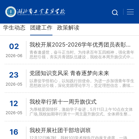
学生动态
团建工作
政策解读
我校开展2025-2026学年优秀团员表彰暨新团员入团仪式
02
青春逢盛世，奋斗正当时。为传承百年五四精神，强化青年
2026-06
思想引领，夯实共青团队伍建设，我校在本周升旗仪式中，
隆重举行优秀共青团员、优秀团干部表彰以及新团员入
党团知识竞风采 青春逐梦向未来
23
以赛促学悟初心，以知践行担使命。为进一步加强青年学生
2026-05
思想政治引领，深化党团理论学习，坚定理想信念，赓续红
色血脉，湖北省工业建筑学校第十四届党团章知识竞赛决
我校举行第十一周升旗仪式
12
为厚植爱国情怀，激励学子奋进，5月11日上午10点在文体
2026-05
广场,我校如期举行第十一周主题升旗仪式。全体师生整齐
列队、精神饱满，共同见证庄严时刻。
我校开展社团干部培训班
16
12月12日晚7时，我校101学术报告厅内座无虚席，一场