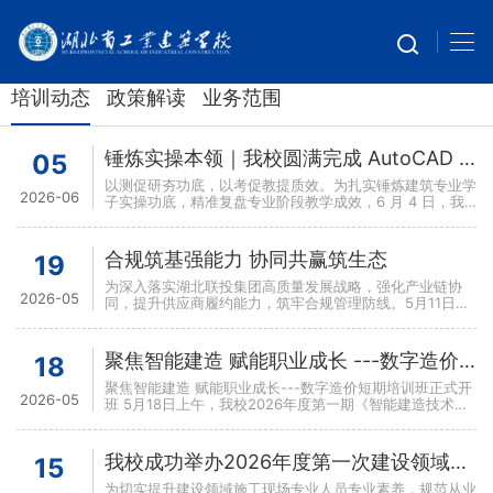
培训动态
政策解读
业务范围
锤炼实操本领｜我校圆满完成 AutoCAD 建筑设计专项职业技能鉴定
05
以测促研夯功底，以考促教提质效。为扎实锤炼建筑专业学
2026-06
子实操功底，精准复盘专业阶段教学成效，6 月 4 日，我
校组织开展 AutoCAD 建筑设计专项职业技能鉴定
合规筑基强能力 协同共赢筑生态
19
为深入落实湖北联投集团高质量发展战略，强化产业链协
2026-05
同，提升供应商履约能力，筑牢合规管理防线。5月11日，
湖北联投2026年供应商专项能力提升培训班在湖北联投梓
山
聚焦智能建造 赋能职业成长 ---数字造价短期培训班正式开班
18
聚焦智能建造 赋能职业成长---数字造价短期培训班正式开
2026-05
班 5月18日上午，我校2026年度第一期《智能建造技术
—— 数字造价短期培训班》顺利开班，
我校成功举办2026年度第一次建设领域施工现场专业人员暨“七大员”考试
15
为切实提升建设领域施工现场专业人员专业素养，规范从业