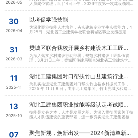
2026-05
人员岗位管理，5月14日上午，2026年度第一次建设领域
施工现场专业人员（“七大员”）考试在我校2号教学楼顺
以考促学强技能
30
为深化职业技能人才培养，夯实建筑专业学生实操能力，4
2026-04
月28日，湖北省工业建筑学校联合襄城区职业技能鉴定中
心，顺利组织开展AUTOCAD建筑设计专项职业技能认定工
樊城区联合我校开展乡村建设木工工匠考核
31
为深入落实乡村建设行动部署，规范乡村建设工匠队伍管
2026-03
理，3月31日上午，樊城区住建局联合湖北省工业建筑学
校，顺利开展乡村建设木工工匠专项技能考核。来自竹
湖北工建集团对口帮扶竹山县建筑行业安全生产专题培训班圆满落幕
11
为扎实推进湖北工建集团对口帮扶竹山县乡村振兴工作，
2025-11
2025 年 11 月 8 日，由湖北工建集团、竹山县城乡和建设
局联合主办，湖北省工业建筑学校精心承办的建筑行
湖北工建集团职业技能等级认定考试顺利举行！
13
技能是立身之本，人才是发展之基。为深入贯彻国家关于技
2025-10
能人才队伍建设的重要部署，进一步夯实湖北工建集团核心
业务领域技能人才储备，全面提升职工专业操作水平与岗位
胜任
聚焦新规，焕新出发——2024新清单新定额解读大会圆满落幕
07